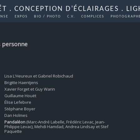
T . CONCEPTION D'ÉCLAIRAGES . LI
ANSE
EXPOS
BIO / PHOTO
C.V.
COMPLICES
PHOTOGRAPH
es personne
Lisa L'Heureux et Gabriel Robichaud
Brigitte Haentjens
Xavier Forget et Guy Warin
Guillaume Houët
Élise Lefebvre
Stéphane Boyer
Dan Holmes
Pandaléon
(Marc-André Labelle, Frédéric Levac, Jean-
Philippe Levac), Mehdi Hamdad, Andrea Lindsay et Stef
Paquette